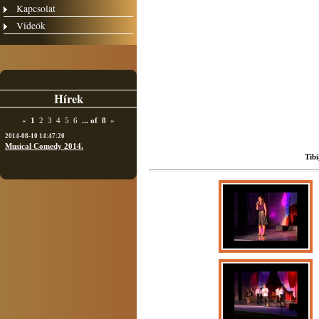
Kapcsolat
Videók
Hírek
«
1
2
3
4
5
6
...
of
8
»
2014-08-10 14:47:20
Musical Comedy 2014.
Tibi