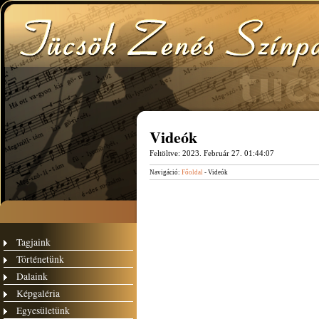
Videók
Feltöltve:
2023. Február 27. 01:44:07
Navigáció:
Főoldal
- Videók
Tagjaink
Történetünk
Dalaink
Képgaléria
Egyesületünk