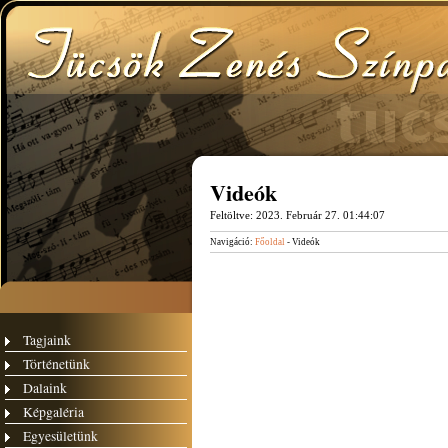
Videók
Feltöltve:
2023. Február 27. 01:44:07
Navigáció:
Főoldal
- Videók
Tagjaink
Történetünk
Dalaink
Képgaléria
Egyesületünk