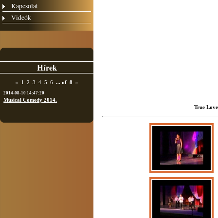
Kapcsolat
Videók
Hírek
«
1
2
3
4
5
6
...
of
8
»
2014-08-10 14:47:20
Musical Comedy 2014.
True Love