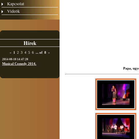
Kapcsolat
Videók
Hírek
«
1
2
3
4
5
6
...
of
8
»
2014-08-10 14:47:20
Musical Comedy 2014.
Papa, ugye