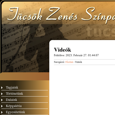
Videók
Feltöltve:
2023. Február 27. 01:44:07
Navigáció:
Főoldal
- Videók
Tagjaink
Történetünk
Dalaink
Képgaléria
Egyesületünk