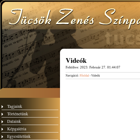
Videók
Feltöltve:
2023. Február 27. 01:44:07
Navigáció:
Főoldal
- Videók
Tagjaink
Történetünk
Dalaink
Képgaléria
Egyesületünk