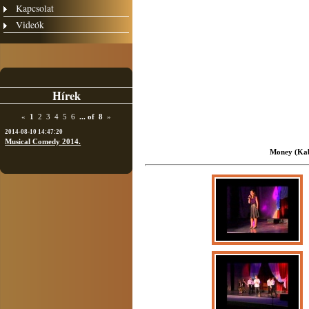
Kapcsolat
Videók
Hírek
«
1
2
3
4
5
6
...
of
8
»
2014-08-10 14:47:20
Musical Comedy 2014.
Money (Kab