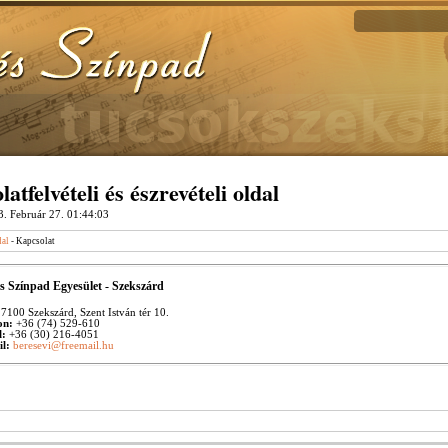
atfelvételi és észrevételi oldal
. Február 27. 01:44:03
dal
- Kapcsolat
 Színpad Egyesület - Szekszárd
7100 Szekszárd, Szent István tér 10.
on:
+36 (74) 529-610
l:
+36 (30) 216-4051
l:
beresevi@freemail.hu