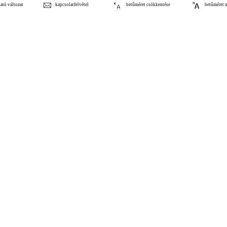
ató változat
kapcsolatfelvétel
betűméret csökkentése
betűméret 