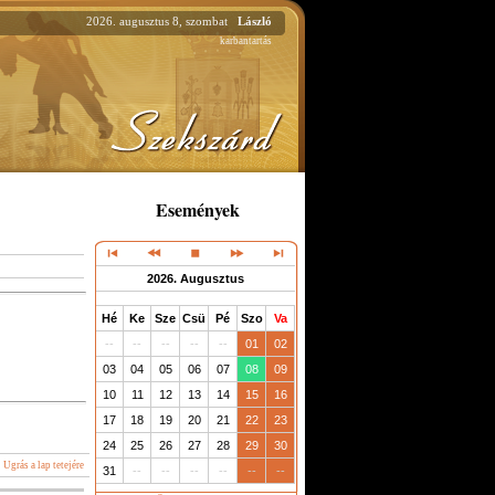
2026. augusztus 8, szombat
László
karbantartás
Események
2026. Augusztus
Hé
Ke
Sze
Csü
Pé
Szo
Va
--
--
--
--
--
01
02
03
04
05
06
07
08
09
10
11
12
13
14
15
16
17
18
19
20
21
22
23
24
25
26
27
28
29
30
Ugrás a lap tetejére
31
--
--
--
--
--
--