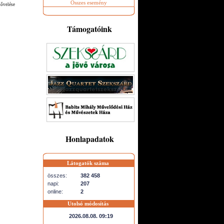
Összes esemény
nővelése
Támogatóink
Honlapadatok
Látogatók száma
összes:
382 458
napi:
207
online:
2
Utolsó módosítás
2026.08.08. 09:19