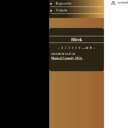
Kapcsolat
nyomtath
Videók
Hírek
«
1
2
3
4
5
6
...
of
8
»
2014-08-10 14:47:20
Musical Comedy 2014.