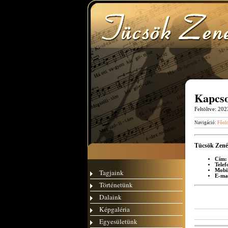
Kapcsol
Feltöltve:
2023
Navigáció:
Főol
Tücsök Zenés
Cím:
Telef
Mobi
Tagjaink
E-mai
Történetünk
Dalaink
Képgaléria
Egyesületünk