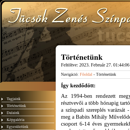
Történetünk
Feltöltve:
2023. Február 27. 01:44:06
Navigáció:
Főoldal
- Történetünk
Így kezdődött:
Az 1994-ben rendezett megy
Tagjaink
résztvevői a több hónapig tartó
Történetünk
a színpadi szereplés varázsát 
Dalaink
meg a Babits Mihály Művelőd
Képgaléria
csoport 6-14 éves gyermekekbő
Egyesületünk