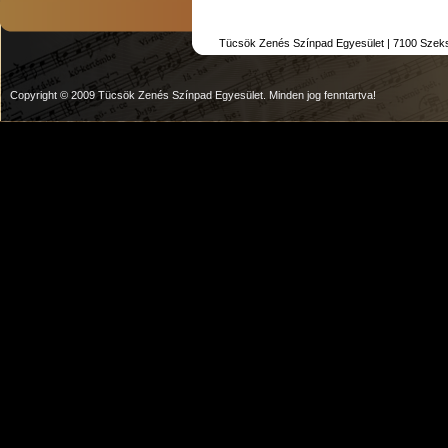
Tücsök Zenés Színpad Egyesület | 7100 Szekszár
Copyright © 2009 Tücsök Zenés Színpad Egyesület. Minden jog fenntartva!