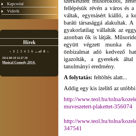
szerkesztett műsorokból, zen
Kapcsolat
fellépésük révén a város és a
Videók
váltak, egymásért kiálló, a 
baráti társasággá alakultak. 
gyakorlatilag vállalták az eg
azonban ők is látják. Műsoride
Hírek
együtt végzett munka és a
önbizalmat adó kedvező hatá
«
1
2
3
4
5
6
...
of
8
»
igazolták, a gyerekek által
2014-08-10 14:47:20
Musical Comedy 2014.
tanulmányi eredmény.
A folytatás:
feltöltés alatt...
Addig egy kis ízelítő az utóbb
http://www.teol.hu/tolna/kozele
muveszetert-plakettet-356074
http://www.teol.hu/tolna/kozel
347541