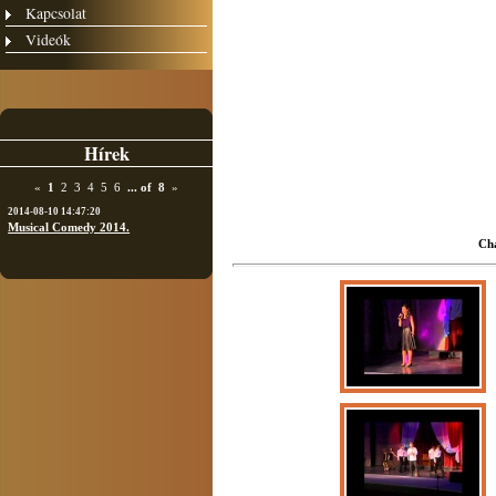
Kapcsolat
Videók
Hírek
«
1
2
3
4
5
6
...
of
8
»
2014-08-10 14:47:20
Musical Comedy 2014.
Cha