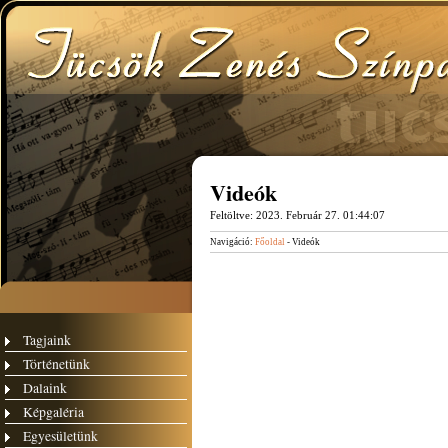
Videók
Feltöltve:
2023. Február 27. 01:44:07
Navigáció:
Főoldal
- Videók
Tagjaink
Történetünk
Dalaink
Képgaléria
Egyesületünk