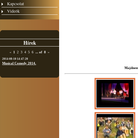
Kapcsolat
Videók
Hírek
«
1
2
3
4
5
6
...
of
8
»
2014-08-10 14:47:20
Musical Comedy 2014.
Majdnem 