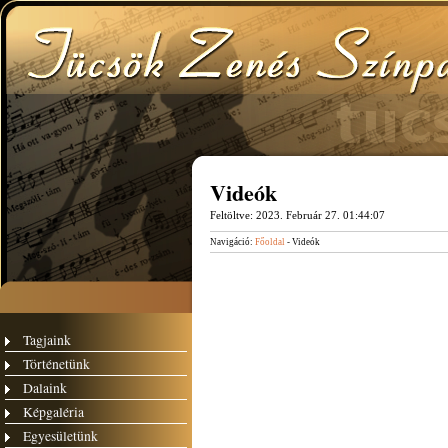
Videók
Feltöltve:
2023. Február 27. 01:44:07
Navigáció:
Főoldal
- Videók
Tagjaink
Történetünk
Dalaink
Képgaléria
Egyesületünk