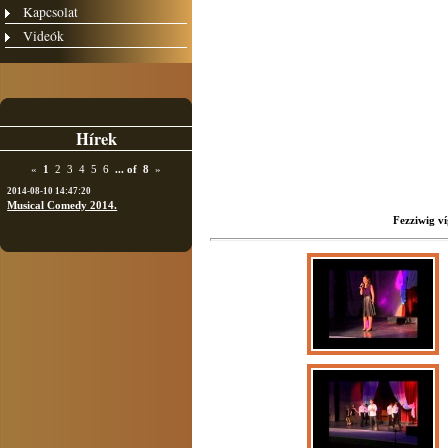
Kapcsolat
Videók
Hírek
«
1
2
3
4
5
6
...
of
8
»
2014-08-10 14:47:20
Musical Comedy 2014.
Fezziwig ví