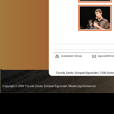
nyomtatható változat
kapcsolatfelvéte
Tücsök Zenés Színpad Egyesület | 7100 Szekszár
Copyright © 2009 Tücsök Zenés Színpad Egyesület. Minden jog fenntartva!