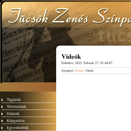
Videók
Feltöltve:
2023. Február 27. 01:44:07
Navigáció:
Főoldal
- Videók
Tagjaink
Történetünk
Dalaink
Képgaléria
Egyesületünk