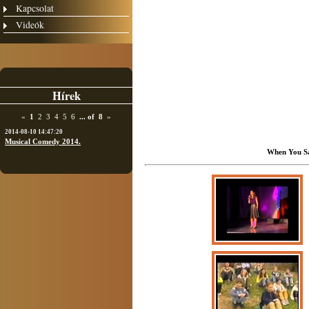
Kapcsolat
Videók
Hírek
«
1
2
3
4
5
6
...
of
8
»
2014-08-10 14:47:20
Musical Comedy 2014.
When You Sa