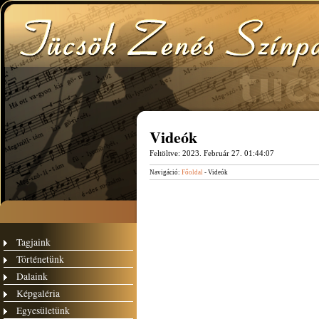
Videók
Feltöltve:
2023. Február 27. 01:44:07
Navigáció:
Főoldal
- Videók
Tagjaink
Történetünk
Dalaink
Képgaléria
Egyesületünk