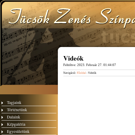
Videók
Feltöltve:
2023. Február 27. 01:44:07
Navigáció:
Főoldal
- Videók
Tagjaink
Történetünk
Dalaink
Képgaléria
Egyesületünk