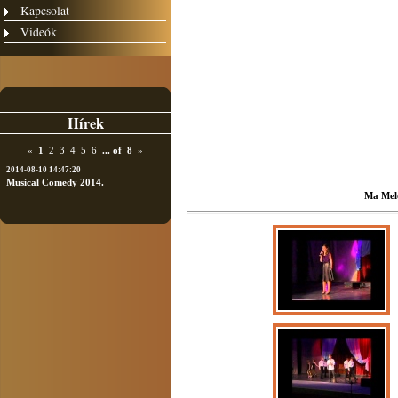
Kapcsolat
Videók
Hírek
«
1
2
3
4
5
6
...
of
8
»
2014-08-10 14:47:20
Musical Comedy 2014.
Ma Mel