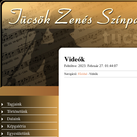
Videók
Feltöltve:
2023. Február 27. 01:44:07
Navigáció:
Főoldal
- Videók
Tagjaink
Történetünk
Dalaink
Képgaléria
Egyesületünk