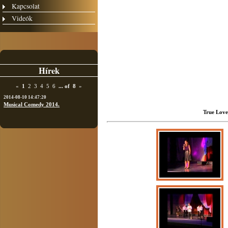
Kapcsolat
Videók
Hírek
«
1
2
3
4
5
6
...
of
8
»
2014-08-10 14:47:20
Musical Comedy 2014.
True Love