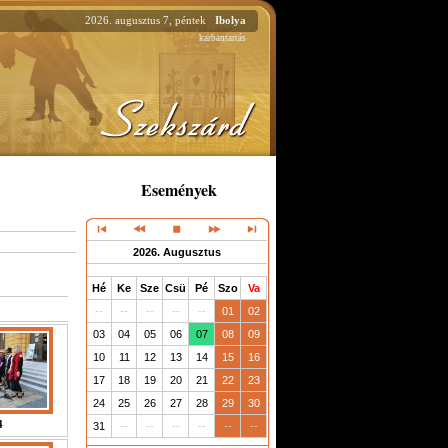
2026. augusztus 7, péntek
Ibolya
karbantartás
Események
2026. Augusztus
Hé
Ke
Sze
Csü
Pé
Szo
Va
--
--
--
--
--
01
02
03
04
05
06
07
08
09
10
11
12
13
14
15
16
17
18
19
20
21
22
23
24
25
26
27
28
29
30
4
31
--
--
--
--
--
--