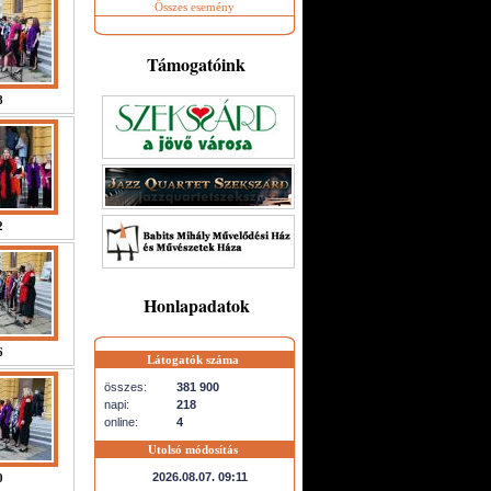
Összes esemény
Támogatóink
8
2
Honlapadatok
6
Látogatók száma
összes:
381 900
napi:
218
online:
4
Utolsó módosítás
2026.08.07. 09:11
0