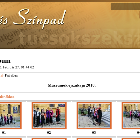
lbum
. Február 27. 01:44:02
dal
- Fotóalbum
Múzeumok éjszakája 2018.
alériákhoz
01
02
03
0