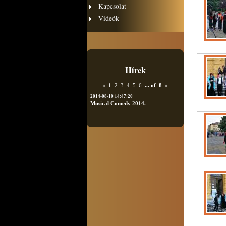
Kapcsolat
Videók
Hírek
«
1
2
3
4
5
6
...
of
8
»
2014-08-10 14:47:20
Musical Comedy 2014.