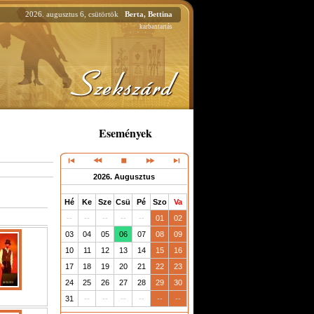
2026. augusztus 6, csütörtök
Berta, Bettina
karbantartás
Események
2026. Augusztus
Hé
Ke
Sze
Csü
Pé
Szo
Va
--
--
--
--
--
01
02
03
04
05
06
07
08
09
10
11
12
13
14
15
16
17
18
19
20
21
22
23
24
25
26
27
28
29
30
31
--
--
--
--
--
--