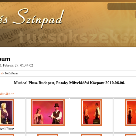
lbum
. Február 27. 01:44:02
dal
- Fotóalbum
Musical Plusz Budapest, Pataky Művelődési Központ 2010.06.06.
alériákhoz
ical Plusz
-
-
-