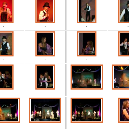
-
-
-
-
-
-
-
-
-
-
-
-
-
-
-
-