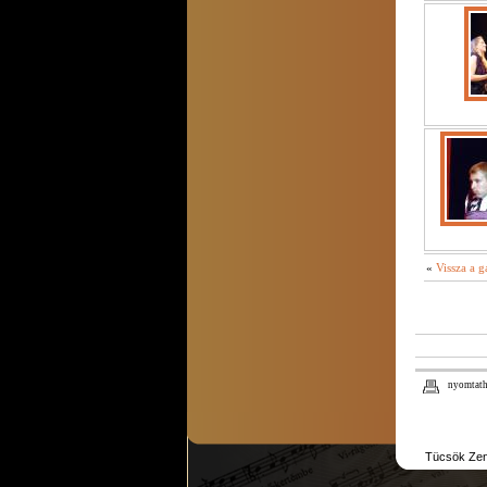
«
Vissza a g
nyomtath
Tücsök Zené