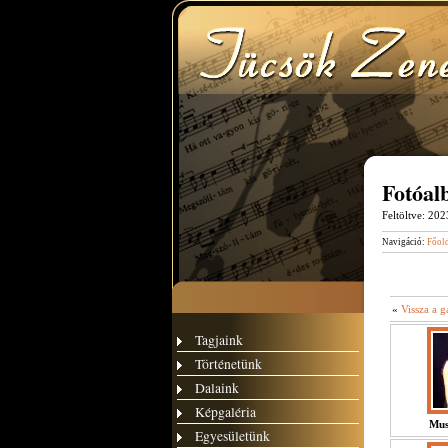
Fotóa
Feltöltve:
2023
Navigáció:
Főol
«
Vissza a g
Tagjaink
Történetünk
Dalaink
Képgaléria
Mus
Egyesületünk