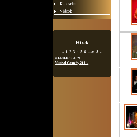
Kapcsolat
Videók
Hírek
«
1
2
3
4
5
6
...
of
8
»
2014-08-10 14:47:20
Musical Comedy 2014.