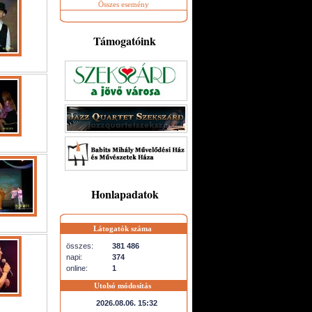
Összes esemény
Támogatóink
Honlapadatok
Látogatók száma
összes:
381 486
napi:
374
online:
1
Utolsó módosítás
2026.08.06. 15:32