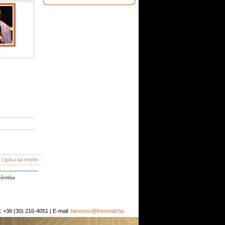
Ugrás a lap tetejére
nővelése
: +36 (30) 216-4051 | E-mail:
beresevi@freemail.hu