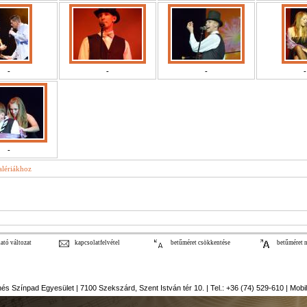
-
-
-
-
-
alériákhoz
ató változat
kapcsolatfelvétel
betűméret csökkentése
betűméret 
s Színpad Egyesület | 7100 Szekszárd, Szent István tér 10. | Tel.: +36 (74) 529-610 | Mobil