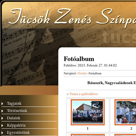
Fotóalbum
Feltöltve:
2023. Február 27. 01:44:02
Navigáció:
Főoldal
- Fotóalbum
Bátaszék, Nagycsaládosok E
«
Vissza a galériákhoz
Tagjaink
Történetünk
Dalaink
Képgaléria
1
2
Egyesületünk