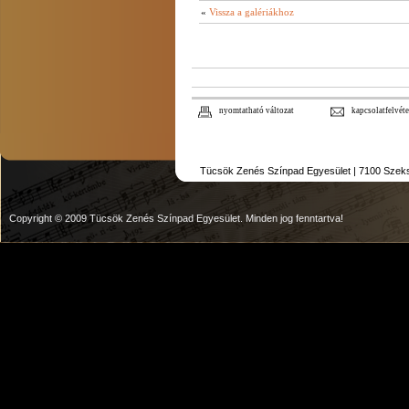
«
Vissza a galériákhoz
nyomtatható változat
kapcsolatfelvéte
Tücsök Zenés Színpad Egyesület | 7100 Szekszár
Copyright © 2009 Tücsök Zenés Színpad Egyesület. Minden jog fenntartva!