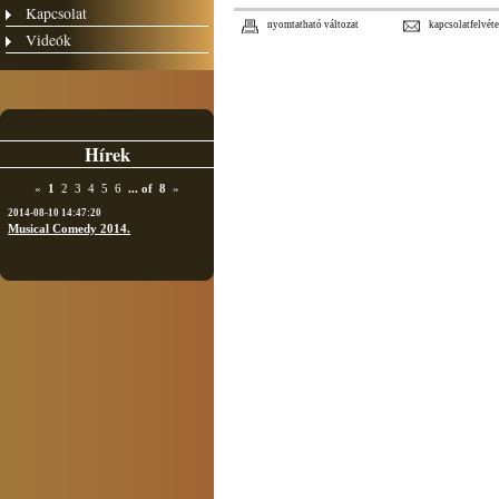
Kapcsolat
nyomtatható változat
kapcsolatfelvéte
Videók
Hírek
«
1
2
3
4
5
6
...
of
8
»
2014-08-10 14:47:20
Musical Comedy 2014.