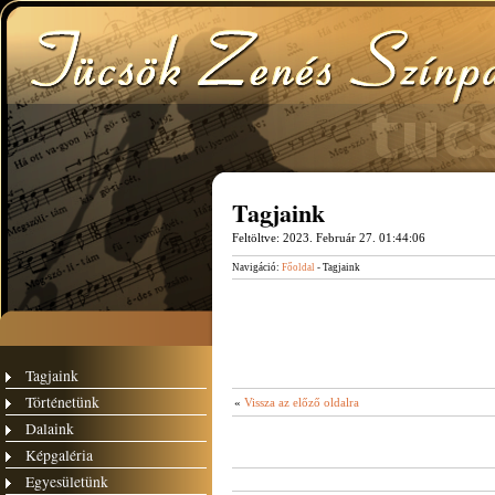
Tagjaink
Feltöltve:
2023. Február 27. 01:44:06
Navigáció:
Főoldal
- Tagjaink
Tagjaink
Történetünk
«
Vissza az előző oldalra
Dalaink
Képgaléria
Egyesületünk