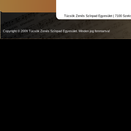
Tücsök Zenés Színpad Egyesület | 7100 Szekszár
Copyright © 2009 Tücsök Zenés Színpad Egyesület. Minden jog fenntartva!