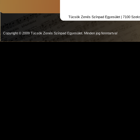
Tücsök Zenés Színpad Egyesület | 7100 Szekszár
Copyright © 2009 Tücsök Zenés Színpad Egyesület. Minden jog fenntartva!