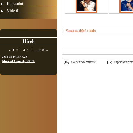
Kapcsolat
Videók
«
Vissza az előző oldalra
Hírek
«
1
2
3
4
5
6
...
of
8
»
2014-08-10 14:47:20
Musical Comedy 2014.
nyomtatható változat
kapcsolatfelvéte