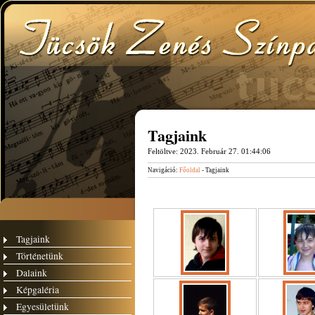
Tagjaink
Feltöltve:
2023. Február 27. 01:44:06
Navigáció:
Főoldal
- Tagjaink
Tagjaink
Történetünk
Dalaink
Képgaléria
Egyesületünk