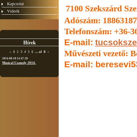
Kapcsolat
7100 Szekszárd Szen
Videók
Adószám: 18863187
Telefonszám: +36-3
E-mail:
tucsoksz
Hírek
Művészeti vezető:
B
«
1
2
3
4
5
6
...
of
8
»
2014-08-10 14:47:20
E-mail: beresevi
Musical Comedy 2014.